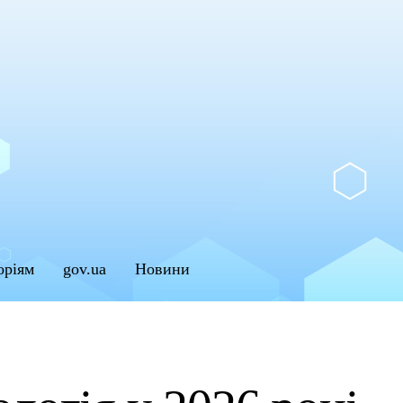
оріям
gov.ua
Новини